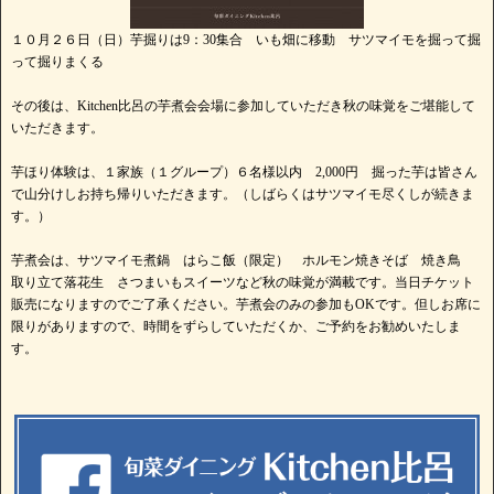
１０月２６日（日）芋掘りは9：30集合 いも畑に移動 サツマイモを掘って掘
って掘りまくる
その後は、Kitchen比呂の芋煮会会場に参加していただき秋の味覚をご堪能して
いただきます。
芋ほり体験は、１家族（１グループ）６名様以内 2,000円 掘った芋は皆さん
で山分けしお持ち帰りいただきます。（しばらくはサツマイモ尽くしが続きま
す。）
芋煮会は、サツマイモ煮鍋 はらこ飯（限定） ホルモン焼きそば 焼き鳥
取り立て落花生 さつまいもスイーツなど秋の味覚が満載です。当日チケット
販売になりますのでご了承ください。芋煮会のみの参加もOKです。但しお席に
限りがありますので、時間をずらしていただくか、ご予約をお勧めいたしま
す。