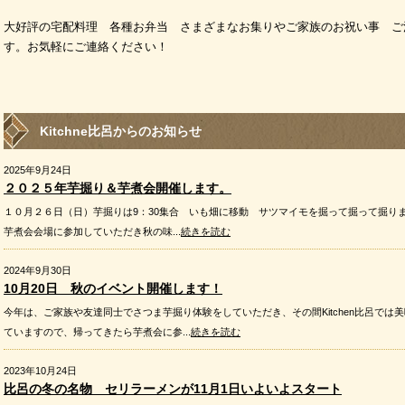
大好評の宅配料理 各種お弁当 さまざまなお集りやご家族のお祝い事 ご
す。お気軽にご連絡ください！
Kitchne比呂からのお知らせ
2025年9月24日
２０２５年芋掘り＆芋煮会開催します。
１０月２６日（日）芋掘りは9：30集合 いも畑に移動 サツマイモを掘って掘って掘りまくる
芋煮会会場に参加していただき秋の味...
続きを読む
2024年9月30日
10月20日 秋のイベント開催します！
今年は、ご家族や友達同士でさつま芋掘り体験をしていただき、その間Kitchen比呂では
ていますので、帰ってきたら芋煮会に参...
続きを読む
2023年10月24日
比呂の冬の名物 セリラーメンが11月1日いよいよスタート