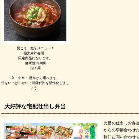
夏こそ 激辛メニュー！
極太麻辣春雨
限定商品になります。
麻辣焼肉冷麵
担々麺
辛・中辛・.激辛から選べます。
汗をいっぱいかいて新陳代謝を活性化しまし
ょう。
大好評な宅配仕出し弁当
比呂の仕出しお弁
からの季節合わせ
軽にお問い合わせ