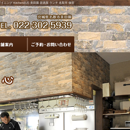
イニング Kitchen比呂 美田園 居酒屋 ランチ 名取市 個室