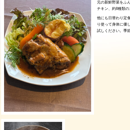
元の新鮮野菜をふ
チキン、約8種類
他にも日替わり定
り使って身体に優
試しください。季